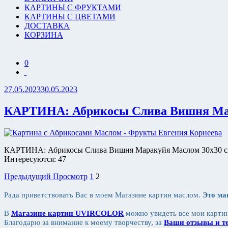
КАРТИНЫ С ФРУКТАМИ
КАРТИНЫ С ЦВЕТАМИ
ДОСТАВКА
КОРЗИНА
0
Опубликовано
27.05.2023
30.05.2023
КАРТИНА: Абрикосы Слива Вишня Ма
КАРТИНА: Абрикосы Слива Вишня Маракуйя Маслом 30х30 см, н
Интересуются: 47
Пагинация
Предыдущая
Страница
Страница
Предыдущий
Просмотр
1
2
запись
записей
Рада приветствовать Вас в моем Магазине картин маслом.
Это ма
В
Магазине картин UVIRCOLOR
можно увидеть все мои картин
Благодарю за внимание к моему творчеству, за
Ваши отзывы и те