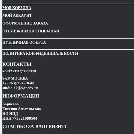
МОЯ КОРЗИНА
МОЙ АККАУНТ
ОФОРМЛЕНИЕ ЗАКАЗА
ОТСЛЕЖИВАНИЕ ПОСЫЛКИ
ПУБЛИЧНАЯ ОФЕРТА
ПОЛИТИКА КОНФИДЕНЦИАЛЬНОСТИ
КОНТАКТЫ
КОНТАКТЫ ДЛЯ СВЯЗИ
9-20 МОСКВА
+7 (963)-994-70-40
studio-ek@yandex.ru
ИНФОРМАЦИЯ
Корнеева
Евгения Анатольевна
НО НПД
ИНН 773321689504
СПАСИБО ЗА ВАШ ВИЗИТ!