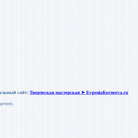
иальный сайт:
Творческая мастерская ➤ ЕvgeniaКorneeva.ru
артину.