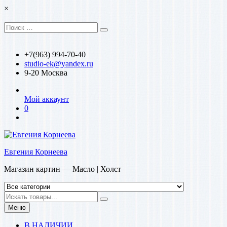
Перейти
×
к
содержимому
Искать:
Поиск
+7(963) 994-70-40
studio-ek@yandex.ru
9-20 Москва
Мой аккаунт
0
Евгения Корнеева
Магазин картин — Масло | Холст
Искать
Меню
В НАЛИЧИИ