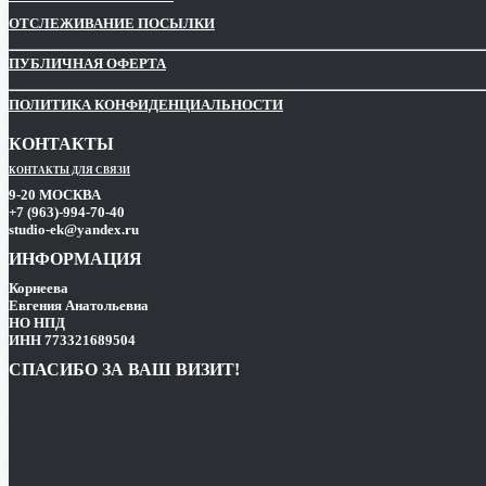
ОТСЛЕЖИВАНИЕ ПОСЫЛКИ
ПУБЛИЧНАЯ ОФЕРТА
ПОЛИТИКА КОНФИДЕНЦИАЛЬНОСТИ
КОНТАКТЫ
КОНТАКТЫ ДЛЯ СВЯЗИ
9-20 МОСКВА
+7 (963)-994-70-40
studio-ek@yandex.ru
ИНФОРМАЦИЯ
Корнеева
Евгения Анатольевна
НО НПД
ИНН 773321689504
СПАСИБО ЗА ВАШ ВИЗИТ!