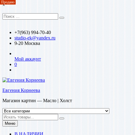
Продано
Перейти
×
к
содержимому
Искать:
Поиск
+7(963) 994-70-40
studio-ek@yandex.ru
9-20 Москва
Мой аккаунт
0
Евгения Корнеева
Магазин картин — Масло | Холст
Искать
Меню
В НАЛИЧИИ