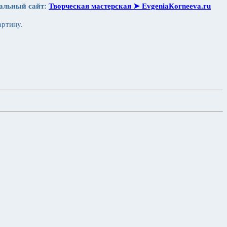
иальный сайт:
Творческая мастерская ➤ ЕvgeniaКorneeva.ru
артину.