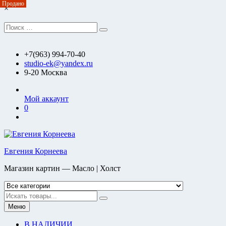
Продано
Продано
Продано
Перейти
×
к
содержимому
Искать:
Поиск
+7(963) 994-70-40
studio-ek@yandex.ru
9-20 Москва
Мой аккаунт
0
Евгения Корнеева
Магазин картин — Масло | Холст
Искать
Меню
В НАЛИЧИИ