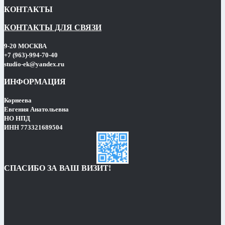
КОНТАКТЫ
КОНТАКТЫ ДЛЯ СВЯЗИ
9-20 МОСКВА
+7 (963)-994-70-40
studio-ek@yandex.ru
ИНФОРМАЦИЯ
Корнеева
Евгения Анатольевна
НО НПД
ИНН 773321689504
СПАСИБО ЗА ВАШ ВИЗИТ!