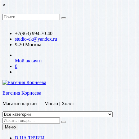
Перейти
×
к
содержимому
Искать:
Поиск
+7(963) 994-70-40
studio-ek@yandex.ru
9-20 Москва
Мой аккаунт
0
Евгения Корнеева
Магазин картин — Масло | Холст
Искать
Меню
В НАЛИЧИИ