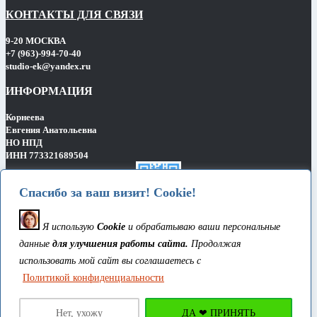
КОНТАКТЫ ДЛЯ СВЯЗИ
9-20 МОСКВА
+7 (963)-994-70-40
studio-ek@yandex.ru
ИНФОРМАЦИЯ
Корнеева
Евгения Анатольевна
НО НПД
ИНН 773321689504
Спасибо за ваш визит! Cookie!
СПАСИБО ЗА ВАШ ВИЗИТ!
Я использую
Cookie
и обрабатываю ваши персональные
данные
для улучшения работы сайта.
Продолжая
использовать мой сайт вы соглашаетесь c
Политикой конфиденциальности
Нет, ухожу
ДА ❤ ПРИНЯТЬ