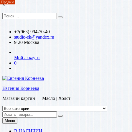
Продано
Перейти
×
к
содержимому
Искать:
Поиск
+7(963) 994-70-40
studio-ek@yandex.ru
9-20 Москва
Мой аккаунт
0
Евгения Корнеева
Магазин картин — Масло | Холст
Искать
Меню
В НАЛИЧИИ