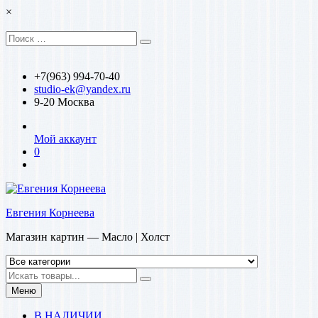
Перейти
×
к
содержимому
Искать:
Поиск
+7(963) 994-70-40
studio-ek@yandex.ru
9-20 Москва
Мой аккаунт
0
Евгения Корнеева
Магазин картин — Масло | Холст
Искать
Меню
В НАЛИЧИИ