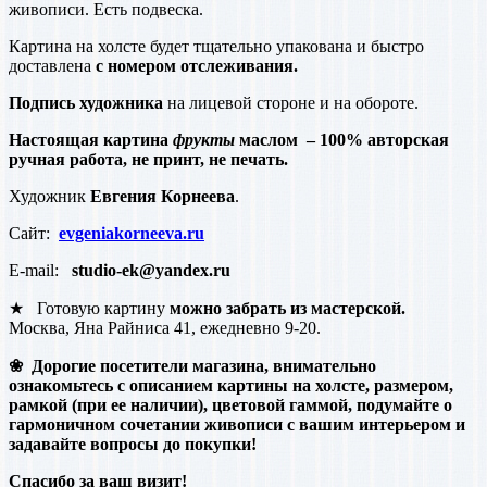
живописи. Есть подвеска.
Картина на холсте будет тщательно упакована и быстро
доставлена
с номером отслеживания.
Подпись художника
на лицевой стороне и на обороте.
Настоящая картина
фрукты
маслом – 100% авторская
ручная работа, не принт, не печать.
Художник
Евгения Корнеева
.
Сайт:
evgeniakorneeva.ru
E-mail:
studio-ek@yandex.ru
★ Готовую картину
можно забрать из мастерской.
Москва, Яна Райниса 41, ежедневно 9-20.
❀ Дорогие посетители магазина, внимательно
ознакомьтесь с описанием картины на холсте, размером,
рамкой (при ее наличии), цветовой гаммой, подумайте о
гармоничном сочетании живописи с вашим интерьером и
задавайте вопросы до покупки!
Спасибо за ваш визит!