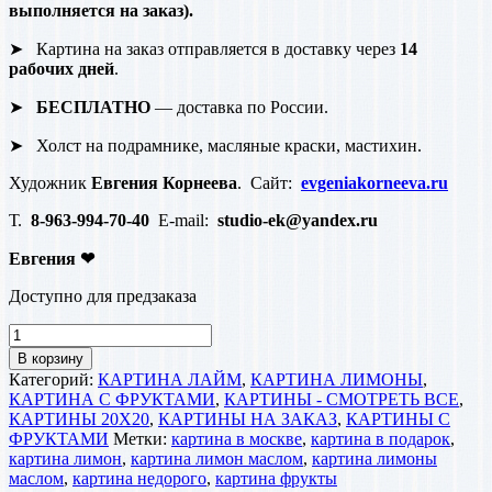
выполняется на заказ).
➤ Картина на заказ отправляется в доставку через
14
рабочих дней
.
➤
БЕСПЛАТНО
— доставка по России.
➤ Холст на подрамнике, масляные краски, мастихин.
Художник
Евгения Корнеева
. Сайт:
evgeniakorneeva.ru
Т.
8-963-994-70-40
E-mail:
studio-ek@yandex.ru
Евгения
❤
Доступно для предзаказа
Количество
товара
В корзину
Картина
Категорий:
КАРТИНА ЛАЙМ
,
КАРТИНА ЛИМОНЫ
,
Лимоны
КАРТИНА С ФРУКТАМИ
,
КАРТИНЫ - СМОТРЕТЬ ВСЕ
,
Маслом.
КАРТИНЫ 20Х20
,
КАРТИНЫ НА ЗАКАЗ
,
КАРТИНЫ С
Фрукты
ФРУКТАМИ
Метки:
картина в москве
,
картина в подарок
,
Маслом
картина лимон
,
картина лимон маслом
,
картина лимоны
20х20
маслом
,
картина недорого
,
картина фрукты
см.