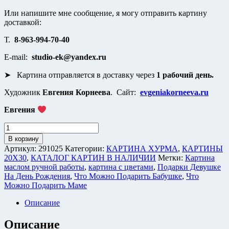
Или напишите мне сообщение, я могу отправить картину
доставкой:
Т.
8-963-994-70-40
E-mail:
studio-ek@yandex.ru
➤ Картина отправляется в доставку через
1 рабочий день.
Художник
Евгения Корнеева
. Сайт:
evgeniakorneeva.ru
Евгения
Количество
товара
В корзину
Картина
Артикул:
291025
Категории:
КАРТИНА ХУРМА
,
КАРТИНЫ
«Хурма.
20Х30
,
КАТАЛОГ КАРТИН В НАЛИЧИИ
Метки:
Картина
Домашнее
маслом ручной работы
,
картина с цветами
,
Подарки Девушке
изобилие»
На День Рождения
,
Что Можно Подарить Бабушке
,
Что
Интерьерная
Можно Подарить Маме
живопись
Натюрморт
Описание
15х20
см,
Описание
в