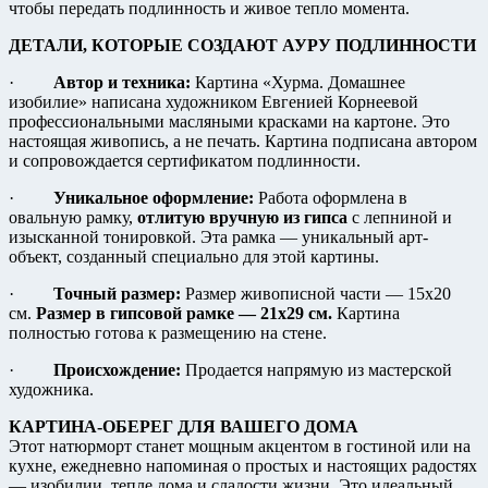
чтобы передать подлинность и живое тепло момента.
ДЕТАЛИ, КОТОРЫЕ СОЗДАЮТ АУРУ ПОДЛИННОСТИ
·
Автор и техника:
Картина «Хурма. Домашнее
изобилие» написана художником Евгенией Корнеевой
профессиональными масляными красками на картоне. Это
настоящая живопись, а не печать. Картина подписана автором
и сопровождается сертификатом подлинности.
·
Уникальное оформление:
Работа оформлена в
овальную рамку,
отлитую вручную из гипса
с лепниной и
изысканной тонировкой. Эта рамка — уникальный арт-
объект, созданный специально для этой картины.
·
Точный размер:
Размер живописной части — 15х20
см.
Размер в гипсовой рамке — 21х29 см.
Картина
полностью готова к размещению на стене.
·
Происхождение:
Продается напрямую из мастерской
художника.
КАРТИНА-ОБЕРЕГ ДЛЯ ВАШЕГО ДОМА
Этот натюрморт станет мощным акцентом в гостиной или на
кухне, ежедневно напоминая о простых и настоящих радостях
— изобилии, тепле дома и сладости жизни. Это идеальный