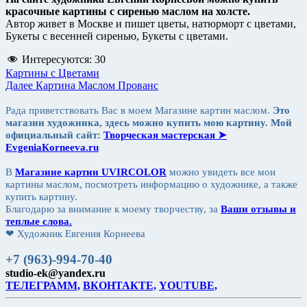
красочные картины с сиренью маслом на холсте.
Автор живет в Москве и пишет цветы, натюрморт с цветами,
Букеты с весенней сиренью, Букеты с цветами.
Интересуются:
30
Рубрики
Картины c Цветами
Навигация
Следующая
Далее
Картина Маслом Прованс
запись
по
Рада приветствовать Вас в моем Магазине картин маслом.
Это
записям
магазин художника, здесь можно купить мою картину. Мой
официальный сайт:
Творческая мастерская ➤
ЕvgeniaКorneeva.ru
В
Магазине картин UVIRCOLOR
можно увидеть все мои
картины маслом, посмотреть информацию о художнике, а также
купить картину.
Благодарю за внимание к моему творчеству, за
Ваши отзывы и
теплые слова.
❤ Художник Евгения Корнеева
+7 (963)-994-70-40
studio-ek@yandex.ru
ТЕЛЕГРАММ,
ВКОНТАКТЕ,
YOUTUBE,