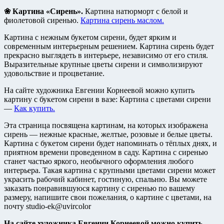
❀ Картина «Сирень».
Картина натюрморт с белой и
фиолетовой сиренью.
Картина сирень маслом.
Картина с нежным букетом сирени, будет ярким и
современным интерьерным решением. Картина сирень будет
прекрасно выглядеть в интерьере, независимо от его стиля.
Выразительные крупные цветы сирени и символизируют
удовольствие и процветание.
На сайте художника Евгении Корнеевой можно купить
картину с букетом сирени в вазе: Картина с цветами сирени
—
Как купить.
Эта страница посвящена картинам, на которых изображена
сирень — нежные красные, желтые, розовые и белые цветы.
Картина с букетом сирени будет напоминать о тёплых днях, и
приятном времени проведенном в саду. Картина с сиренью
станет частью яркого, необычного оформления любого
интерьера. Такая картина с крупными цветами сирени может
украсить рабочий кабинет, гостиную, спальню. Вы можете
заказать понравившуюся картину с сиренью по вашему
размеру, напишите свои пожелания, о картине с цветами, на
почту studio-ek@uvircolor
На сайте художника Евгении Корнеевой можно купить