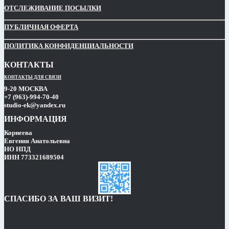
ОТСЛЕЖИВАНИЕ ПОСЫЛКИ
ПУБЛИЧНАЯ ОФЕРТА
ПОЛИТИКА КОНФИДЕНЦИАЛЬНОСТИ
КОНТАКТЫ
КОНТАКТЫ ДЛЯ СВЯЗИ
9-20 МОСКВА
+7 (963)-994-70-40
studio-ek@yandex.ru
ИНФОРМАЦИЯ
Корнеева
Евгения Анатольевна
НО НПД
ИНН 773321689504
СПАСИБО ЗА ВАШ ВИЗИТ!